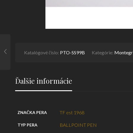
Katalógové číslo:
PTO-SS99B
Kategórie:
Montegr
Ďalšie informácie
TF est 1968
ZNAČKA PERA
BALLPOINT PEN
TYP PERA