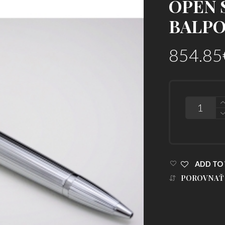
OPEN 
BALPO
854.85
POČET
ADD TO 
POROVNAŤ