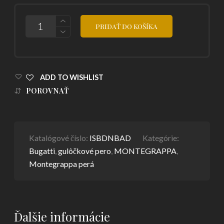
POČET
PRIDAŤ DO KOŠÍKA
ADD TO WISHLIST
POROVNAŤ
Katalógové číslo:
ISBDNBAD
Kategórie:
Bugatti
,
gulôčkové pero
,
MONTEGRAPPA
,
Montegrappa perá
Ďalšie informácie