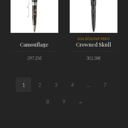
GULÔČKOVÉ PERO
Camouflage
Crowned Skull
297.25
€
302.38
€
PRIDAŤ DO KOŠÍKA
PRIDAŤ DO KOŠÍKA
1
2
3
4
…
7
8
9
→