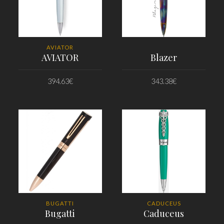
AVIATOR
AVIATOR
Blazer
394.63
€
343.38
€
PRIDAŤ DO KOŠÍKA
PRIDAŤ DO KOŠÍKA
BUGATTI
CADUCEUS
Bugatti
Caduceus