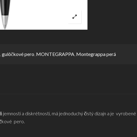
,
gulôčkové pero
,
MONTEGRAPPA
,
Montegrappa perá
peň jemnosti a diskrétnosti, má jednoduchý čistý dizajn a je vyroben
ľôčkové pero.