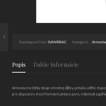
Katalógové číslo:
ISANRBAC
Kategórií:
,
Armonia
Popis
Ďalšie informácie
Armonia má štíhly dizajn strednej dĺžky, prináša určitý stu
je k dispozícii v troch formách plniace pero, rollerball a gu