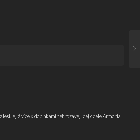
é z lesklej živice s doplnkami nehrdzavejúcej ocele.Armonia