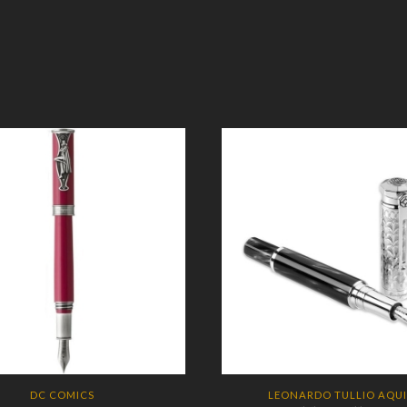
DC COMICS
LEONARDO TULLIO AQU