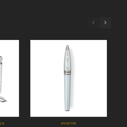
ILA
AVIATOR