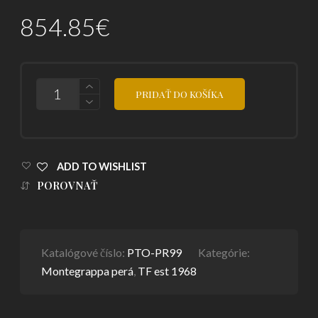
854.85
€
POČET
PRIDAŤ DO KOŠÍKA
ADD TO WISHLIST
POROVNAŤ
Katalógové číslo:
PTO-PR99
Kategórie:
Montegrappa perá
,
TF est 1968