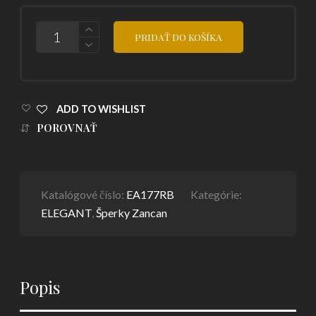
POČET
PRIDAŤ DO KOŠÍKA
ADD TO WISHLIST
POROVNAŤ
Katalógové číslo:
EA177RB
Kategórie:
ELEGANT
,
Šperky Zancan
Popis