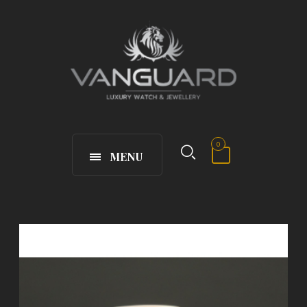
0
MENU