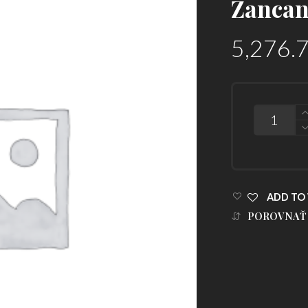
Zancan
5,276.
POČET
ADD TO 
POROVNAŤ