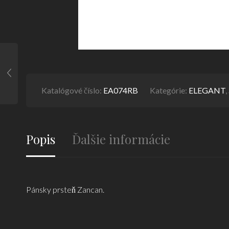
Katalógové číslo:
EA074RB
Kategórie:
ELEGANT
,
Popis
Ďalšie informácie
Pánsky prsteň Zancan.