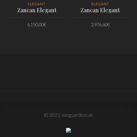
ELEGANT
ELEGANT
Zancan Elegant
Zancan Elegant
6,150.00
€
2,976.60
€
PRIDAŤ DO KOŠÍKA
PRIDAŤ DO KOŠÍKA
© 2021 Vanguardlion.sk