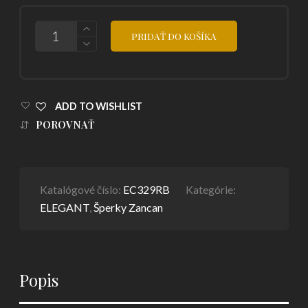
POČET
PRIDAŤ DO KOŠÍKA
ADD TO WISHLIST
POROVNAŤ
Katalógové číslo:
EC329RB
Kategórie:
ELEGANT
,
Šperky Zancan
Popis