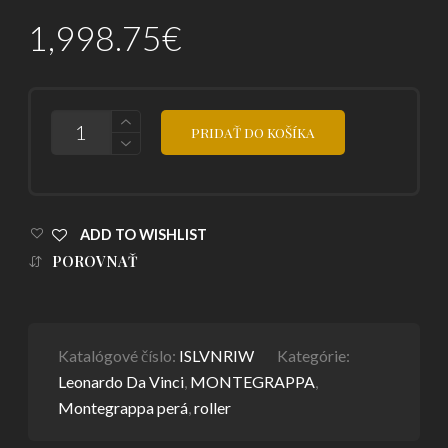
1,998.75
€
POČET
PRIDAŤ DO KOŠÍKA
ADD TO WISHLIST
POROVNAŤ
Katalógové číslo:
ISLVNRIW
Kategórie:
Leonardo Da Vinci
,
MONTEGRAPPA
,
Montegrappa perá
,
roller