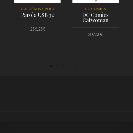
GULÔČKOVÉ PERO
DC COMICS
Parola USB 32
DC Comics
Catwoman
256.25
€
307.50
€
PRIDAŤ DO KOŠÍKA
PRIDAŤ DO KOŠÍKA