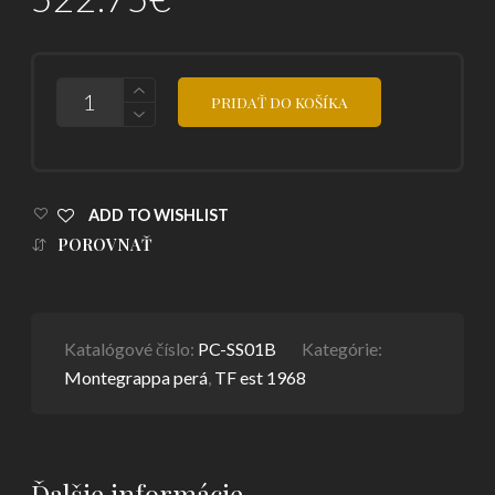
POČET
PRIDAŤ DO KOŠÍKA
ADD TO WISHLIST
POROVNAŤ
Katalógové číslo:
PC-SS01B
Kategórie:
Montegrappa perá
,
TF est 1968
Ďalšie informácie