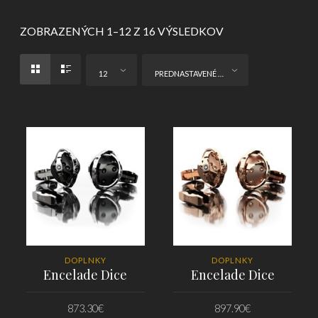
ZOBRAZENÝCH 1–12 Z 16 VÝSLEDKOV
12
PREDNASTAVENÉ ZORADENIE
DOPLNKY
DOPLNKY
Encelade Dice
Encelade Dice
873.30
€
897.90
€