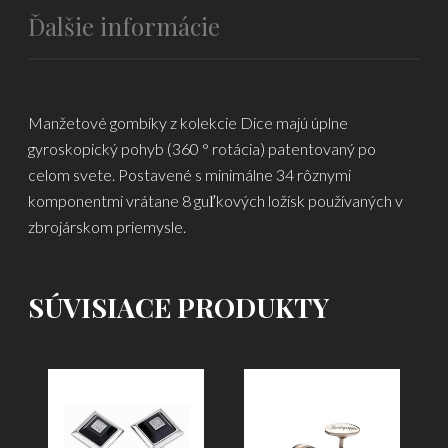
Ďalšie informácie
Manžetové gombíky z kolekcie Dice majú úplne
gyroskopický pohyb (360 ° rotácia) patentovaný po
celom svete. Postavené s minimálne 34 rôznymi
komponentmi vrátane 8 guľkových ložísk používaných v
zbrojárskom priemysle.
SÚVISIACE PRODUKTY