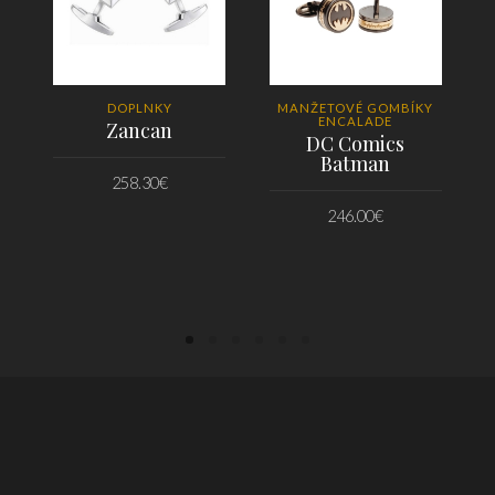
DOPLNKY
MANŽETOVÉ GOMBÍKY
ENCALADE
Zancan
DC Comics
Batman
258.30
€
246.00
€
PRIDAŤ DO KOŠÍKA
PRIDAŤ DO KOŠÍKA