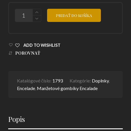
POČET
PRIDAŤ DO KOŠÍKA
ADD TO WISHLIST
POROVNAŤ
Katalógové číslo:
1793
Kategórie:
Doplnky
,
Encelade
,
Manžetové gombíky Encalade
Popis