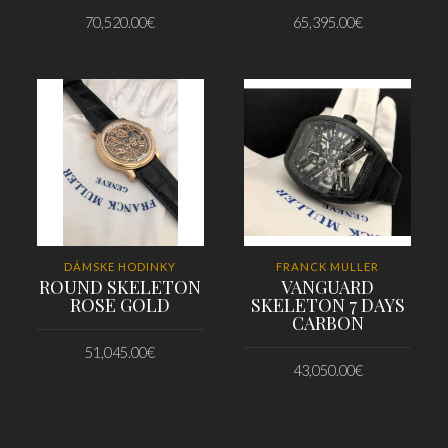
70,520.00
€
65,395.00
€
PRIDAŤ DO KOŠÍKA
PRIDAŤ DO KOŠÍKA
DÁMSKE HODINKY
FRANCK MULLER
ROUND SKELETON
VANGUARD
ROSE GOLD
SKELETON 7 DAYS
CARBON
51,045.00
€
43,050.00
€
PRIDAŤ DO KOŠÍKA
PRIDAŤ DO KOŠÍKA