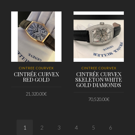
PRIDAŤ DO KOŠÍKA
PRIDAŤ DO KOŠÍKA
CINTREE COURVEX
CINTREE COURVEX
CINTRÉE CURVEX
CINTRÉE CURVEX
RED GOLD
SKELETON WHITE
GOLD DIAMONDS
21,320.00
€
70,520.00
€
PRIDAŤ DO KOŠÍKA
PRIDAŤ DO KOŠÍKA
1
2
3
4
5
6