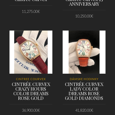
ANNIVERSARY
11,275.00
€
10,250.00
€
PRIDAŤ DO KOŠÍKA
PRIDAŤ DO KOŠÍKA
CINTREE COURVEX
DÁMSKE HODINKY
CINTRÉE CURVEX
CINTRÉE CURVEX
CRAZY HOURS
LADY COLOR
COLOR DREAMS
DREAMS ROSE
ROSE GOLD
GOLD DIAMONDS
36,900.00
€
41,820.00
€