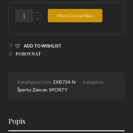
POČET
PRIDAŤ DO KOŠÍKA
ADD TO WISHLIST
POROVNAŤ
Katalógové číslo:
EXB724-N
Kategórie:
Šperky Zancan
,
SPORTY
Popis