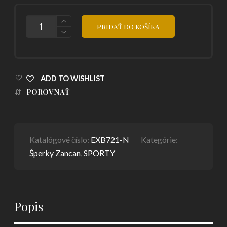
POČET
PRIDAŤ DO KOŠÍKA
ADD TO WISHLIST
POROVNAŤ
Katalógové číslo:
EXB721-N
Kategórie:
Šperky Zancan
,
SPORTY
Popis