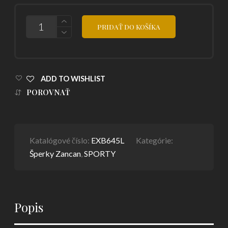
POČET
PRIDAŤ DO KOŠÍKA
ADD TO WISHLIST
POROVNAŤ
Katalógové číslo:
EXB645L
Kategórie:
Šperky Zancan
,
SPORTY
Popis