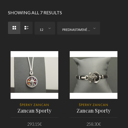
SHOWING ALL 7 RESULTS
12
PREDNASTAVENÉ ZORADENIE
ŠPERKY ZANCAN
ŠPERKY ZANCAN
Zancan Sporty
Zancan Sporty
293.15
€
258.30
€