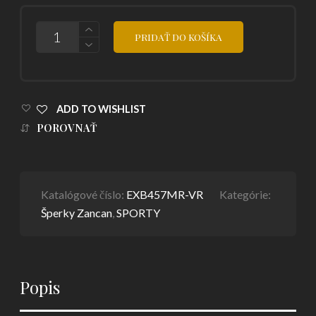
POČET
PRIDAŤ DO KOŠÍKA
ADD TO WISHLIST
POROVNAŤ
Katalógové číslo:
EXB457MR-VR
Kategórie:
Šperky Zancan
,
SPORTY
Popis