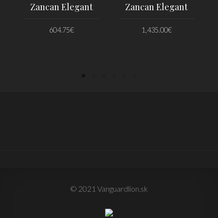
Zancan Elegant
Zancan Elegant
604.75
€
1,435.00
€
PRIDAŤ DO KOŠÍKA
PRIDAŤ DO KOŠÍKA
© 2021 Vanguardlion.sk