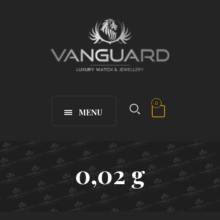
0
MENU
0,02 g