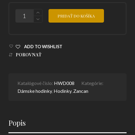
POČET
PRIDAŤ DO KOŠÍKA
ADD TO WISHLIST
POROVNAŤ
Katalógové číslo:
HWD008
Kategórie:
Dámske hodinky
,
Hodinky
,
Zancan
Popis