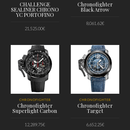
CHALLENGE
Chronofighter
SEALINER CHRONO
Black Arrow
YC PORTOFINO
8,061.62
€
21,525.00
€
PRIDAŤ DO KOŠÍKA
PRIDAŤ DO KOŠÍKA
CHRONOFIGHTER
CHRONOFIGHTER
Chronofighter
Chronofighter
Superlight Carbon
Target
12,289.75
€
6,652.25
€