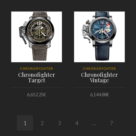
PRIDAŤ DO KOŠÍKA
PRIDAŤ DO KOŠÍKA
CHRONOFIGHTER
CHRONOFIGHTER
Chronofighter
Chronofighter
Target
Vintage
6,652.25
€
6,144.88
€
PRIDAŤ DO KOŠÍKA
PRIDAŤ DO KOŠÍKA
1
2
3
4
…
7