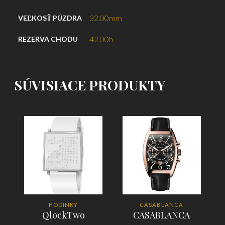
32.00mm
VEĽKOSŤ PÚZDRA
42.00h
REZERVA CHODU
SÚVISIACE PRODUKTY
HODINKY
CASABLANCA
QlockTwo
CASABLANCA