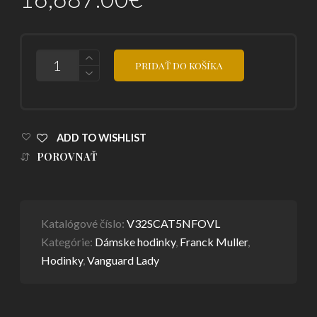
POČET
PRIDAŤ DO KOŠÍKA
ADD TO WISHLIST
POROVNAŤ
Katalógové číslo:
V32SCAT5NFOVL
Kategórie:
Dámske hodinky
,
Franck Muller
,
Hodinky
,
Vanguard Lady