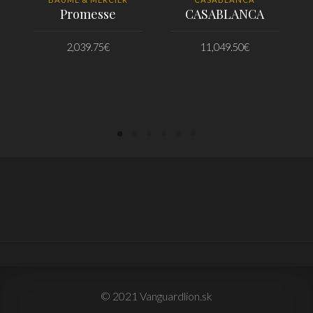
Promesse
CASABLANCA
2,039.75
€
11,049.50
€
PRIDAŤ DO KOŠÍKA
PRIDAŤ DO KOŠÍKA
© 2021 Vanguardlion.sk