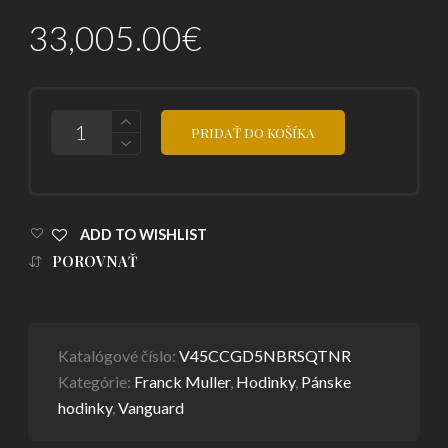
33,005.00
€
POČET
PRIDAŤ DO KOŠÍKA
ADD TO WISHLIST
POROVNAŤ
Katalógové číslo:
V45CCGD5NBRSQTNR
Kategórie:
Franck Muller
,
Hodinky
,
Pánske
hodinky
,
Vanguard