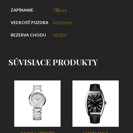
Tŕňové
ZAPÍNANIE
44.00mm
VEĽKOSŤ PÚZDRA
46.00h
REZERVA CHODU
SÚVISIACE PRODUKTY
BAUME & MERCIER
CASABLANCA