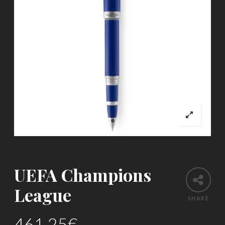
UEFA Champions
League
SHARE
461.25
€