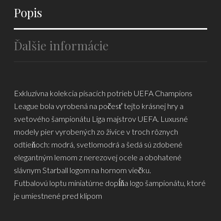
Popis
Ďalšie informácie
Exkluzívna kolekcia písacích potrieb UEFA Champions
League bola vyrobená na počesť tejto krásnej hry a
svetového šampionátu Liga majstrov UEFA. Luxusné
modely pier vyrobených zo živice v troch rôznych
odtieňoch: modrá, svetlomodrá a šedá sú zdobené
elegantným lemom z nerezovej ocele a obohatené
slávnym Starball logom na hornom viečku.
Futbalovú loptu miniatúrne dopĺňa logo šampionátu, ktoré
je umiestnené pred klipom