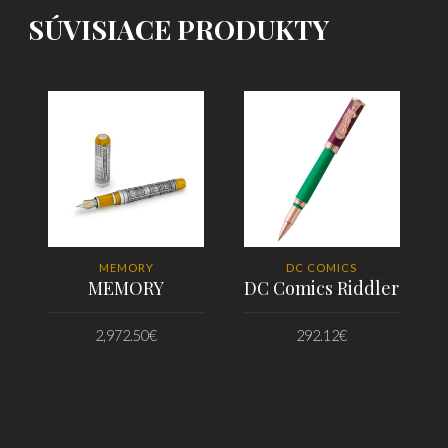
SÚVISIACE PRODUKTY
MEMORY
DC COMICS
MEMORY
DC Comics Riddler
2,972.50
€
292.12
€
PRIDAŤ DO KOŠÍKA
PRIDAŤ DO KOŠÍKA