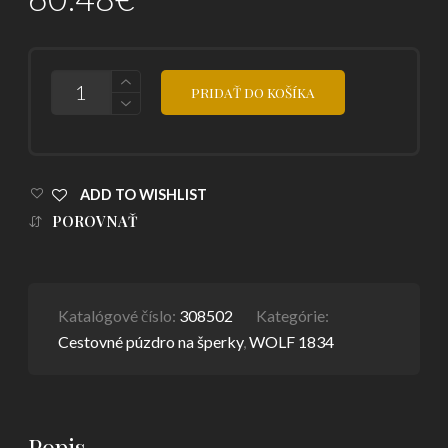
POČET
PRIDAŤ DO KOŠÍKA
ADD TO WISHLIST
POROVNAŤ
Katalógové číslo:
308502
Kategórie:
Cestovné púzdro na šperky
,
WOLF 1834
Popis