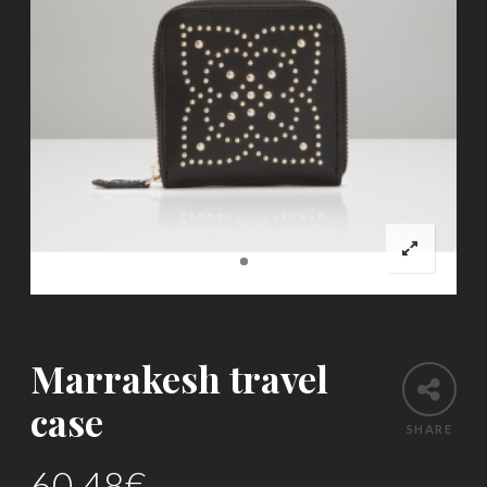
Marrakesh travel
case
SHARE
60.48
€