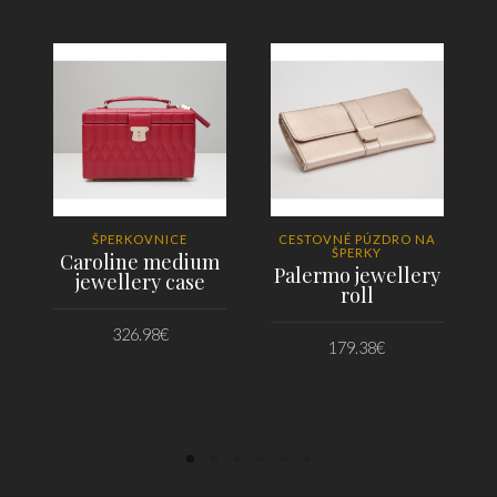
ŠPERKOVNICE
CESTOVNÉ PÚZDRO NA
ŠPERKY
Caroline medium
Palermo jewellery
jewellery case
roll
326.98
€
179.38
€
PRIDAŤ DO KOŠÍKA
PRIDAŤ DO KOŠÍKA