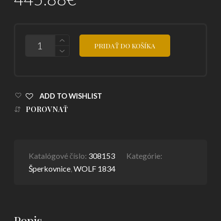
POČET
PRIDAŤ DO KOŠÍKA
ADD TO WISHLIST
POROVNAŤ
Katalógové číslo:
308153
Kategórie:
Šperkovnice
,
WOLF 1834
Popis