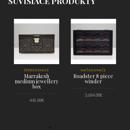
SÚVISIACE PRODUKTY
ŠPERKOVNICE
NAŤAHOVAČE
Marrakesh
Roadster 8 piece
medium jewellery
winder
box
3,684.88
€
445.88
€
PRIDAŤ DO KOŠÍKA
PRIDAŤ DO KOŠÍKA