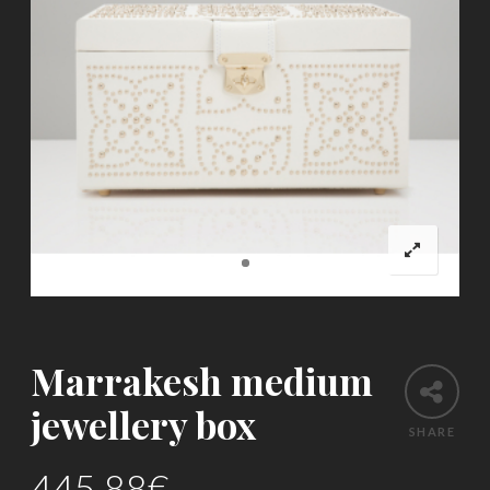
Marrakesh medium
jewellery box
SHARE
445.88
€