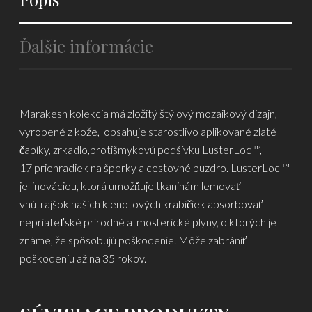
Ďalšie informácie
Marakesh kolekcia má zložitý štýlový mozaikový dizajn,
vyrobené z kože, obsahuje starostlivo aplikované zlaté
čapíky, zrkadlo,protišmykovú podšívku LusterLoc ™,
17 priehradiek na šperky a cestovné puzdro. LusterLoc ™
je inováciou, ktorá umožňuje tkaninám lemovať
vnútrajšok našich klenotových krabičiek absorbovať
nepriateľské prírodné atmosferické plyny, o ktorých je
známe, že spôsobujú poškodenie. Môže zabrániť
poškodeniu až na 35 rokov.