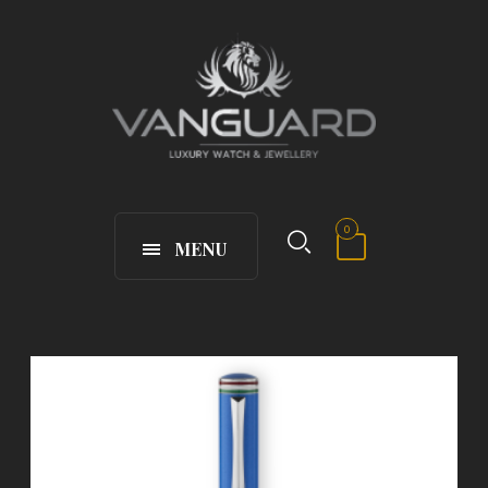
0
MENU