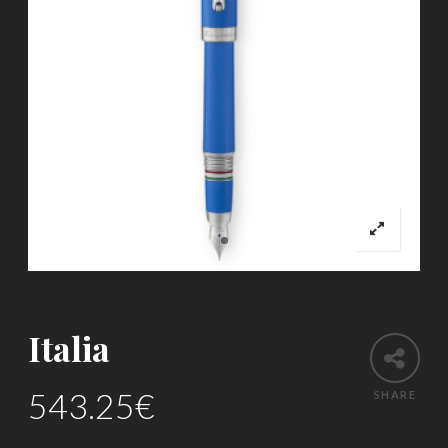
Italia
543.25
€
SHARE