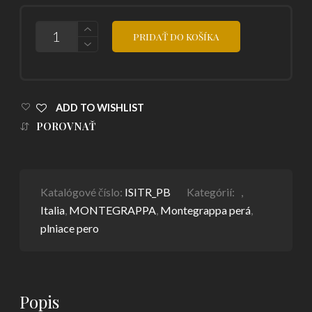
POČET
PRIDAŤ DO KOŠÍKA
ADD TO WISHLIST
POROVNAŤ
Katalógové číslo:
ISITR_PB
Kategórií:
,
Italia
,
MONTEGRAPPA
,
Montegrappa perá
,
plniace pero
Popis