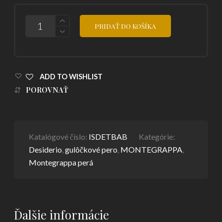
POČET
PRIDAŤ DO KOŠÍKA
ADD TO WISHLIST
POROVNAŤ
Katalógové číslo:
ISDETBAB
Kategórie:
Desiderio
,
gulôčkové pero
,
MONTEGRAPPA
,
Montegrappa perá
Ďalšie informácie