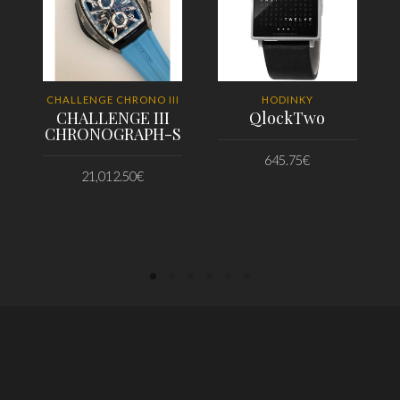
CHALLENGE CHRONO III
HODINKY
CHALLENGE III
QlockTwo
CHRONOGRAPH-S
645.75
€
21,012.50
€
PRIDAŤ DO KOŠÍKA
PRIDAŤ DO KOŠÍKA