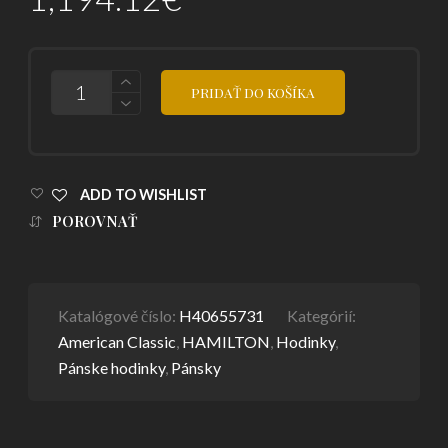
POČET
PRIDAŤ DO KOŠÍKA
ADD TO WISHLIST
POROVNAŤ
Katalógové číslo:
H40655731
Kategórií:
American Classic
,
HAMILTON
,
Hodinky
,
Pánske hodinky
,
Pánsky