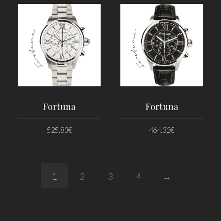
Fortuna
Fortuna
525.83
€
464.32
€
PRIDAŤ DO KOŠÍKA
PRIDAŤ DO KOŠÍKA
1
2
3
4
→