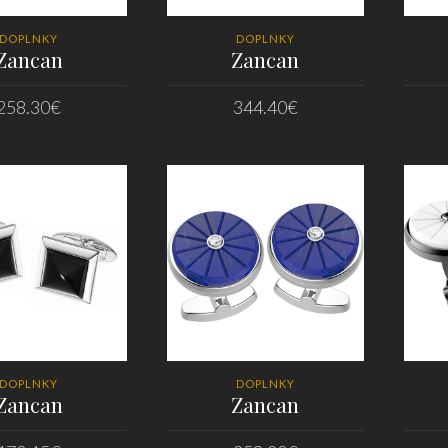
DOPLNKY
DOPLNKY
Zancan
Zancan
258.30
€
344.40
€
DAŤ DO KOŠÍKA
PRIDAŤ DO KOŠÍKA
DOPLNKY
DOPLNKY
Zancan
Zancan