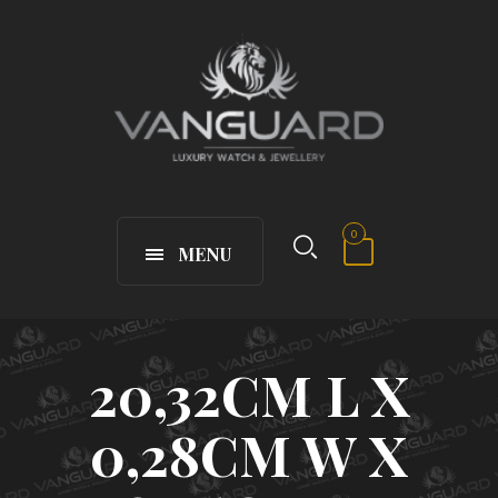
0
MENU
20,32CM L X
0,28CM W X