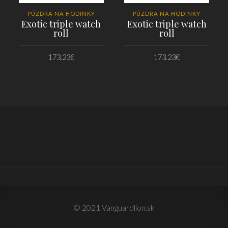
PÚZDRA NA HODINKY
PÚZDRA NA HODINKY
Exotic triple watch
Exotic triple watch
roll
roll
173.23
€
173.23
€
PRIDAŤ DO KOŠÍKA
PRIDAŤ DO KOŠÍKA
© 2021 Vanguardlion.sk