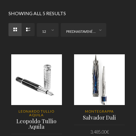
SHOWING ALL 5 RESULTS
12
PREDNASTAVENÉ ZORADENIE
LEONARDO TULLIO
MONTEGRAPPA
AQUILA
Salvador Dali
Leopoldo Tullio
Aquila
3,485.00
€