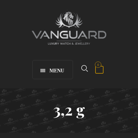
0
MENU
3,2 g