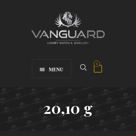
0
MENU
20,10 g