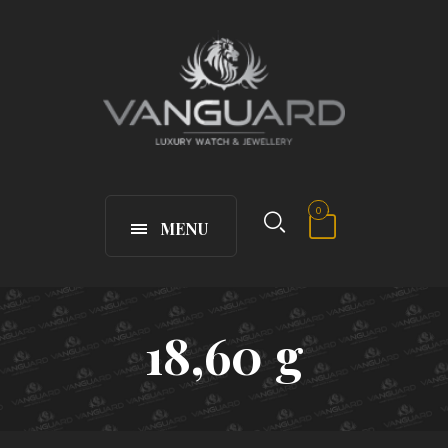
0
MENU
18,60 g