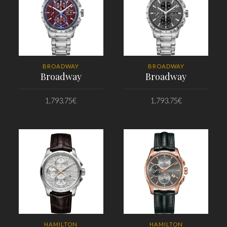
BROADWAY
BROADWAY
Broadway
Broadway
1,793.75
€
1,793.75
€
PRIDAŤ DO KOŠÍKA
PRIDAŤ DO KOŠÍKA
HAMILTON
HAMILTON