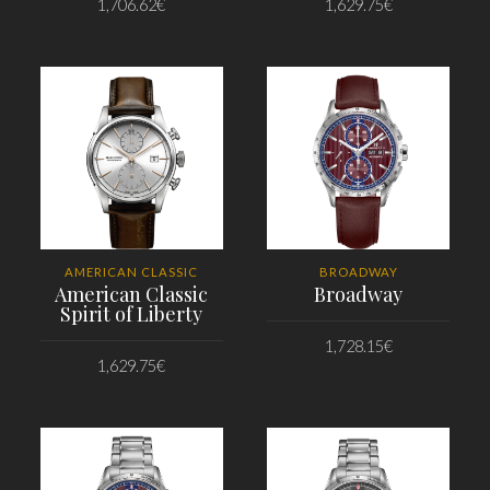
1,706.62
€
1,629.75
€
PRIDAŤ DO KOŠÍKA
PRIDAŤ DO KOŠÍKA
AMERICAN CLASSIC
BROADWAY
American Classic
Broadway
Spirit of Liberty
1,728.15
€
1,629.75
€
PRIDAŤ DO KOŠÍKA
PRIDAŤ DO KOŠÍKA