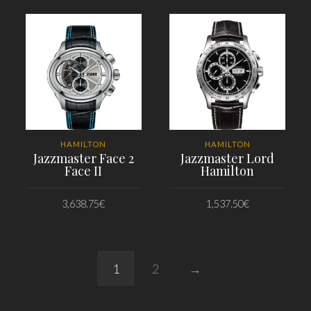
HAMILTON
HAMILTON
Jazzmaster Face 2
Jazzmaster Lord
Face II
Hamilton
3,638.75
€
1,537.50
€
PRIDAŤ DO KOŠÍKA
PRIDAŤ DO KOŠÍKA
1
2
→