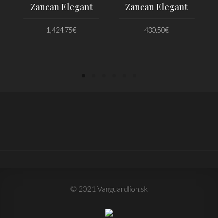
Zancan Elegant
Zancan Elegant
1,424.75
€
430.50
€
PRIDAŤ DO KOŠÍKA
PRIDAŤ DO KOŠÍKA
© 2021 Vanguardlion.sk