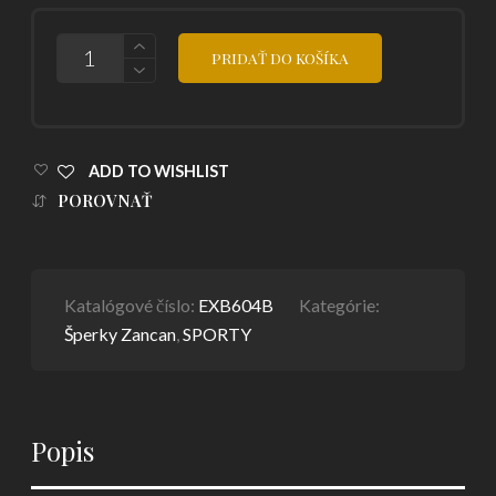
POČET
PRIDAŤ DO KOŠÍKA
ADD TO WISHLIST
POROVNAŤ
Katalógové číslo:
EXB604B
Kategórie:
Šperky Zancan
,
SPORTY
Popis