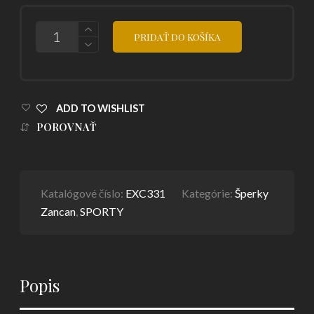
POČET
PRIDAŤ DO KOŠÍKA
ADD TO WISHLIST
POROVNAŤ
Katalógové číslo:
EXC331
Kategórie:
Šperky
Zancan
,
SPORTY
Popis