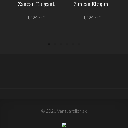
Zancan Elegant
Zancan Elegant
1,424.75
€
1,424.75
€
PRIDAŤ DO KOŠÍKA
PRIDAŤ DO KOŠÍKA
© 2021 Vanguardlion.sk