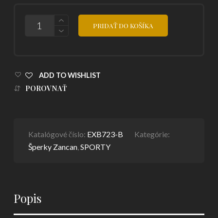
POČET
PRIDAŤ DO KOŠÍKA
ADD TO WISHLIST
POROVNAŤ
Katalógové číslo:
EXB723-B
Kategórie:
Šperky Zancan
,
SPORTY
Popis