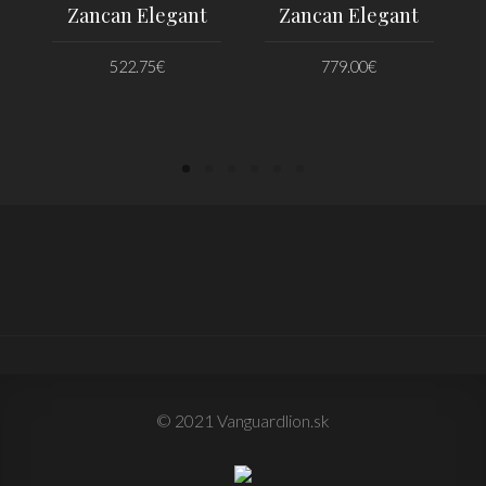
Zancan Elegant
Zancan Elegant
522.75
€
779.00
€
PRIDAŤ DO KOŠÍKA
PRIDAŤ DO KOŠÍKA
© 2021 Vanguardlion.sk