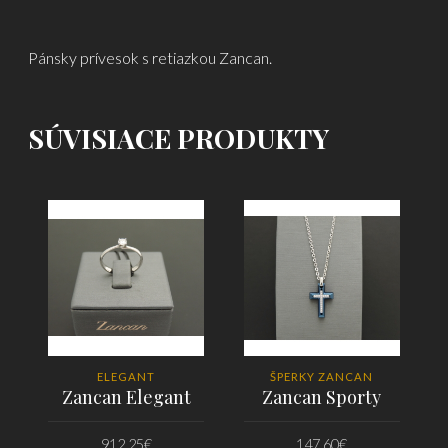
Pánsky prívesok s retiazkou Zancan.
SÚVISIACE PRODUKTY
ELEGANT
ŠPERKY ZANCAN
Zancan Elegant
Zancan Sporty
912.25
€
147.60
€