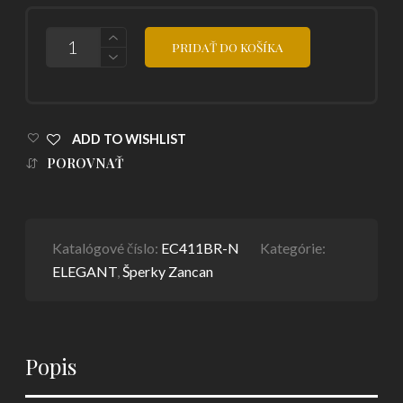
POČET
PRIDAŤ DO KOŠÍKA
ADD TO WISHLIST
POROVNAŤ
Katalógové číslo:
EC411BR-N
Kategórie:
ELEGANT
,
Šperky Zancan
Popis