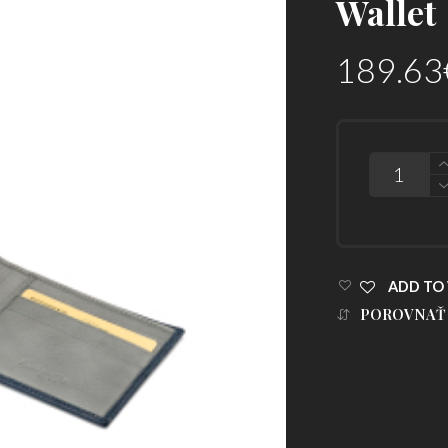
Wallet
189.63
POČET
ADD TO 
POROVNAŤ