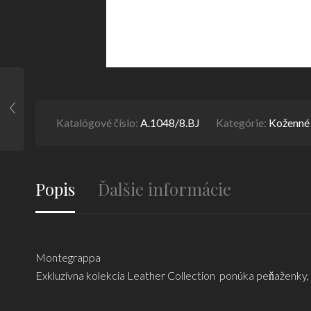
Katalógové číslo:
A.1048/8.BJ
Kategórie:
Koženné
Popis
Ďalšie informácie
Montegrappa
Exkluzívna kolekcia Leather Collection ponúka peňaženky, 