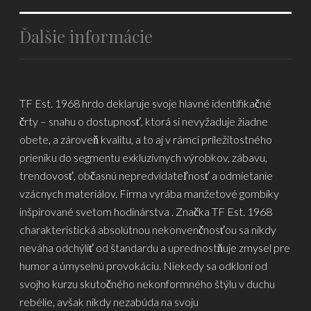
Ďalšie informácie
TF Est. 1968 hrdo deklaruje svoje hlavné identifikačné
črty – snahu o dostupnosť, ktorá si nevyžaduje žiadne
obete, a zároveň kvalitu, a to aj v rámci príležitostného
prieniku do segmentu exkluzívnych výrobkov, zábavu,
trendovosť, občasnú nepredvídateľnosť a odmietanie
vzácnych materiálov. Firma vyrába manžetové gombíky
inšpirované svetom hodinárstva . Značka TF Est. 1968
charakteristická absolútnou nekonvenčnosťou sa nikdy
neváha odchýliť od štandardu a uprednostňuje zmysel pre
humor a úmyselnú provokáciu. Niekedy sa odkloní od
svojho kurzu skutočného nekonformného štýlu v duchu
rebélie, avšak nikdy nezabúda na svoju