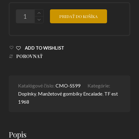
POČET
PRIDAŤ DO KOŠÍKA
ADD TO WISHLIST
POROVNAŤ
Katalógové číslo:
CMO-SS99
Kategórie:
Doplnky
,
Manžetové gombíky Encalade
,
TF est
1968
Popis