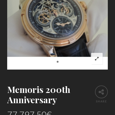
Memoris 200th
Anniversary
SHARE
77,797.50
€