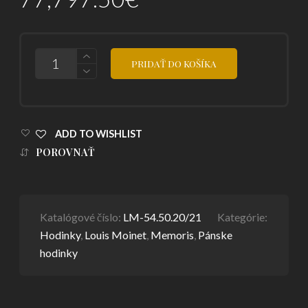
POČET
PRIDAŤ DO KOŠÍKA
ADD TO WISHLIST
POROVNAŤ
Katalógové číslo:
LM-54.50.20/21
Kategórie:
Hodinky
,
Louis Moinet
,
Memoris
,
Pánske
hodinky