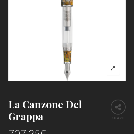
La Canzone Del
Grappa
SHARE
707.25
€