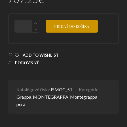
POČET
PRIDAŤ DO KOŠÍKA
ADD TO WISHLIST
POROVNAŤ
Katalógové číslo:
ISMGC_51
Kategórie:
Grappa
,
MONTEGRAPPA
,
Montegrappa
perá