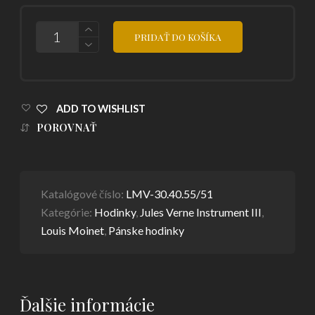
POČET
PRIDAŤ DO KOŠÍKA
ADD TO WISHLIST
POROVNAŤ
Katalógové číslo:
LMV-30.40.55/51
Kategórie:
Hodinky
,
Jules Verne Instrument III
,
Louis Moinet
,
Pánske hodinky
Ďalšie informácie