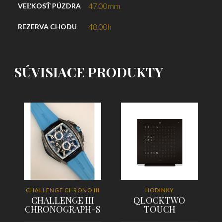
47.00mm
VEĽKOSŤ PÚZDRA
48.00h
REZERVA CHODU
SÚVISIACE PRODUKTY
CHALLENGE CHRONO III
HODINKY
CHALLENGE III
QLOCKTWO
CHRONOGRAPH-S
TOUCH