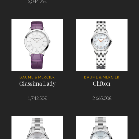
3,044.25
€
PRIDAŤ DO KOŠÍKA
PRIDAŤ DO KOŠÍKA
BAUME & MERCIER
BAUME & MERCIER
Classima Lady
Clifton
1,742.50
€
2,665.00
€
PRIDAŤ DO KOŠÍKA
PRIDAŤ DO KOŠÍKA