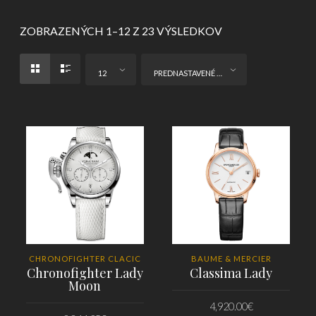
ZOBRAZENÝCH 1–12 Z 23 VÝSLEDKOV
12
PREDNASTAVENÉ ZORADENIE
CHRONOFIGHTER CLACIC
BAUME & MERCIER
Chronofighter Lady
Classima Lady
Moon
4,920.00
€